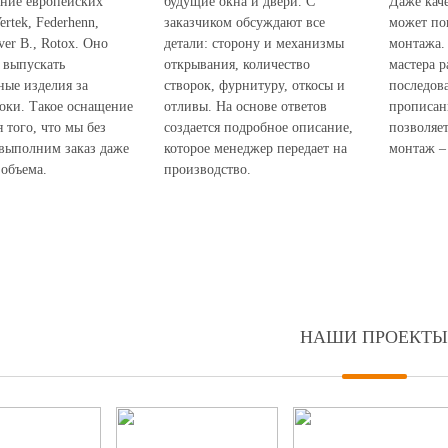
ание европейских
будущие окна и двери. С
Даже кач
ertek, Federhenn,
заказчиком обсуждают все
может по
ver B., Rotox. Оно
детали: сторону и механизмы
монтажа.
 выпускать
открывания, количество
мастера р
ные изделия за
створок, фурнитуру, откосы и
последов
оки. Такое оснащение
отливы. На основе ответов
прописан
я того, что мы без
создается подробное описание,
позволяет
 выполним заказ даже
которое менеджер передает на
монтаж – 
объема.
производство.
НАШИ ПРОЕКТЫ