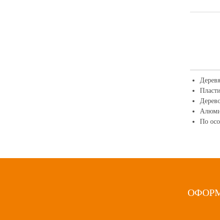
Дерев
Пласт
Дерев
Алюми
По ос
ОФОРМ