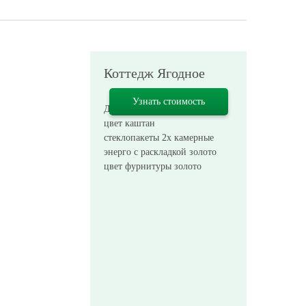
Коттедж Ягодное
Узнать стоимость
Дерево сосна
цвет каштан
стеклопакеты 2х камерные
энерго c раскладкой золото
цвет фурнитуры золото
ь стоимость
ние веранды