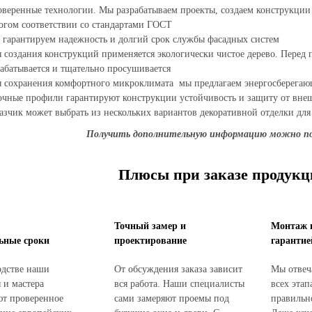
веренные технологии. Мы разрабатываем проекты, создаем конструкции
огом соответствии со стандартами ГОСТ
гарантируем надежность и долгий срок службы фасадных систем
 создания конструкций применяется экологически чистое дерево. Перед
абатывается и тщательно просушивается
 сохранения комфортного микроклимата мы предлагаем энергосберегаю
чные профили гарантируют конструкции устойчивость и защиту от вне
азчик может выбрать из нескольких вариантов декоративной отделки для
Получить дополнительную информацию можно по но
Плюсы при заказе продукц
Точный замер и
Монтаж 
ьные сроки
проектирование
гарантие
одстве наши
От обсуждения заказа зависит
Мы отвеча
 и мастера
вся работа. Наши специалисты
всех этап
ют проверенное
сами замеряют проемы под
правильн