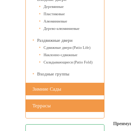
Деревянные
Пластиковые
Алюминиевые
Узнать
Дерево-алюминиевые
Алюмини
Раздвижные двери
профиль
Сдвижные двери (Patio Life)
Наклонно-сдвижные
Складывающиеся (Patio Fold)
Объект в Пензе
Входные группы
Узнать стоимость
Зимние Сады
Террасы
Преимущ