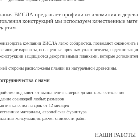
ания ВИСЛА предлагает профили из алюминия и дерева 
товления конструкций мы используем качественные мат
дартам.
оизводства компании ВИСЛА легко собираются, позволяют сэкономить вре
ерегающие варианты, оснащенные прочным уплотнителем, надежно защ
конструкции защищаются декоративными планками, которые дополнитель
нней стороны расположены планки из натуральной древесины.
отрудничества с нами
ройство под ключ: от выполнения замеров до монтажа остекления
дание оранжерей любых размеров
антия качества на срок от 12 месяцев
ественные материалы, европейская фурнитура
платная консультация, расчет стоимости работ
НАШИ РАБОТЫ