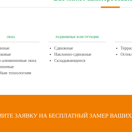
ОКНА
РАЗДВИЖНЫЕ КОНСТРУКЦИИ
янные
Сдвижные
Терра
иковые
Наклонно-сдвижные
Остек
о-алюминиевые окна
Складывающиеся
ниевые
обым технологиям
ИТЕ ЗАЯВКУ НА БЕСПЛАТНЫЙ ЗАМЕР ВАШИХ