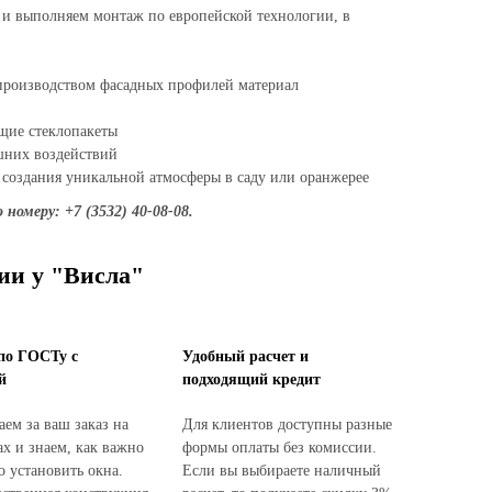
 и выполняем монтаж по европейской технологии, в
 производством фасадных профилей материал
щие стеклопакеты
шних воздействий
 создания уникальной атмосферы в саду или оранжерее
меру: +7 (3532) 40-08-08.
ии у "Висла"
по ГОСТу с
Удобный расчет и
й
подходящий кредит
ем за ваш заказ на
Для клиентов доступны разные
ах и знаем, как важно
формы оплаты без комиссии.
о установить окна.
Если вы выбираете наличный