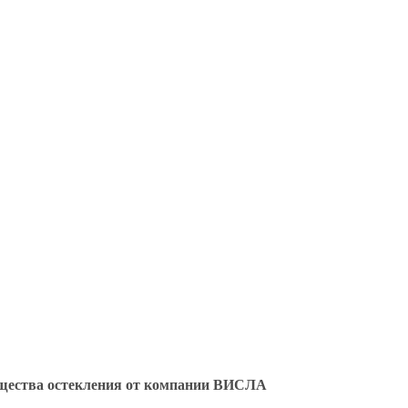
 стоимость
евый
ества остекления от компании ВИСЛА