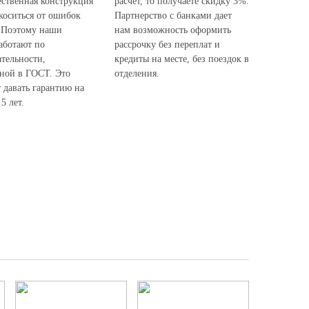
ественная конструкция
расчет, то получаете скидку 3%.
коситься от ошибок
Партнерство с банками дает
 Поэтому наши
нам возможность оформить
аботают по
рассрочку без переплат и
ательности,
кредиты на месте, без поездок в
ной в ГОСТ. Это
отделения.
 давать гарантию на
5 лет.