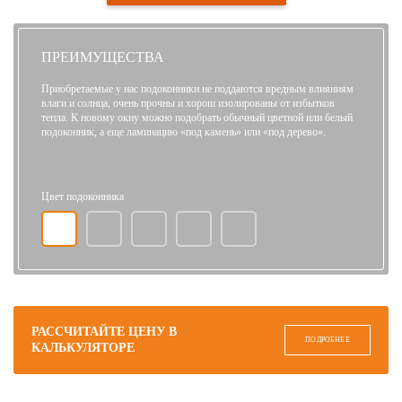
ПРЕИМУЩЕСТВА
Приобретаемые у нас подоконники не поддаются вредным влияниям
влаги и солнца, очень прочны и хорош изолированы от избытков
тепла. К новому окну можно подобрать обычный цветной или белый
подоконник, а еще ламинацию «под камень» или «под дерево».
Цвет подоконника
РАССЧИТАЙТЕ ЦЕНУ В
ПОДРОБНЕЕ
КАЛЬКУЛЯТОРЕ