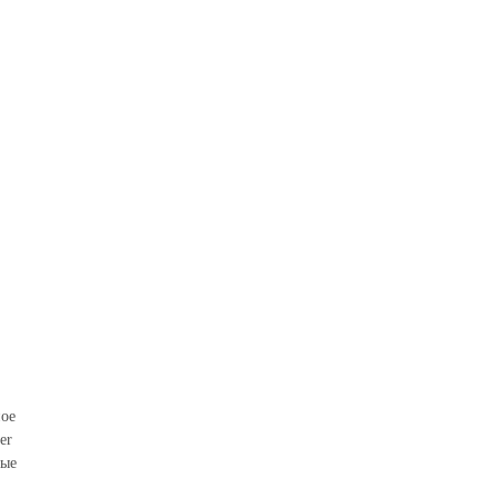
ное
er
тые