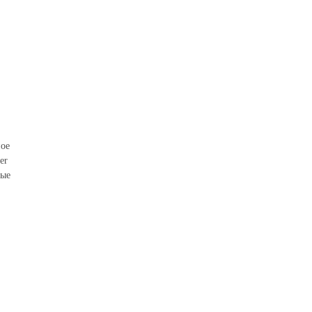
ное
er
тые