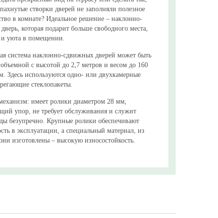
спахнутые створки дверей не заполняли полезное
ство в комнате? Идеальное решение – наклонно-
дверь, которая подарит больше свободного места,
 и уюта в помещении.
ая система наклонно-сдвижных дверей может быть
объемной с высотой до 2,7 метров и весом до 160
м. Здесь используются одно- или двухкамерные
ерегающие стеклопакеты.
механизм: имеет ролики диаметром 28 мм,
щий упор, не требует обслуживания и служит
оды безупречно. Крупные ролики обеспечивают
сть в эксплуатации, а специальный материал, из
 они изготовлены – высокую износостойкость.