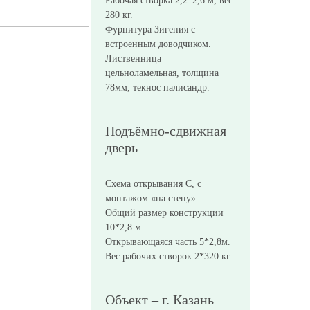
Рабочая створка 2,2*2,6 м, вес
280 кг.
Фурнитура Зигения с
встроенным доводчиком.
Лиственница
цельноламельная, толщина
78мм, текнос палисандр.
Подъёмно-сдвижная
дверь
Схема открывания С, с
монтажом «на стену».
Общий размер конструкции
10*2,8 м
Открывающаяся часть 5*2,8м.
Вес рабочих створок 2*320 кг.
Объект – г. Казань