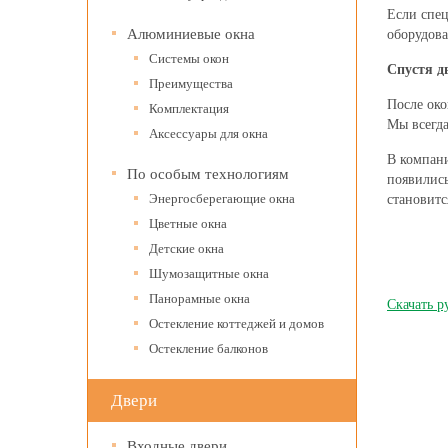
Если спец
Алюминиевые окна
оборудова
Системы окон
Спустя д
Преимущества
После око
Комплектация
Мы всегда
Аксессуары для окна
В компани
По особым технологиям
появились
Энергосберегающие окна
становитс
Цветные окна
Детские окна
Шумозащитные окна
Панорамные окна
Скачать р
Остекление коттеджей и домов
Остекление балконов
Двери
Входные двери