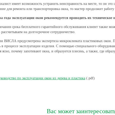
иалист имеет возможность устранить неисправность на месте, то он это 
ние для ремонта или транспортировка окна, то мастер продолжит работу 
ва года эксплуатации окон рекомендуется проводить их техническое 
нчания срока бесплатного гарантийного обслуживания клиент также мож
 рассчитываем на долгосрочное сотрудничество.
и ВИСЛА предусмотрена экспертиза микроклимата пластиковых окон. По
 в процессе эксплуатации изделия. С помощью специального оборудовани
я ясно, почему запотевают окна, и образуется плесень, а также, где обра
уководство по эксплуатации окон из дерева и пластика
(.pdf)
Вас может заинтересоват